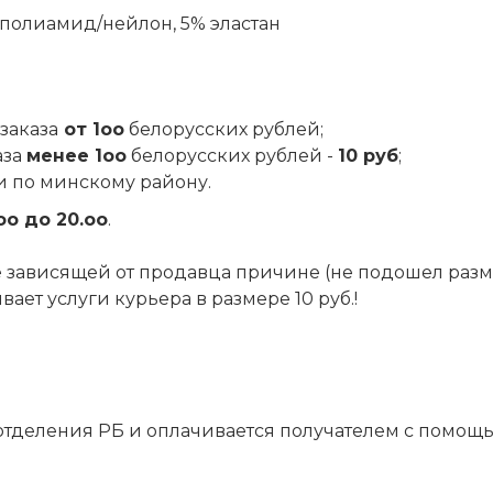
 полиамид/нейлон, 5% эластан
заказа
от 1оо
белорусских рублей;
аза
менее 1оо
белорусских рублей -
10 руб
;
и по минскому району.
оо до 20.оо
.
 не зависящей от продавца причине (не подошел разм
ет услуги курьера в размере 10 руб.!
отделения РБ и оплачивается получателем с помощ