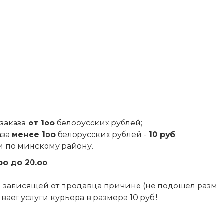
заказа
от 1оо
белорусских рублей;
аза
менее 1оо
белорусских рублей -
10 руб
;
и по минскому району.
оо до 20.оо
.
 не зависящей от продавца причине (не подошел разм
ет услуги курьера в размере 10 руб.!