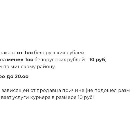
заказа
от 1оо
белорусских рублей;
аза
менее 1оо
белорусских рублей -
10 руб
;
и по минскому району.
оо до 20.оо
.
 не зависящей от продавца причине (не подошел разм
ет услуги курьера в размере 10 руб.!