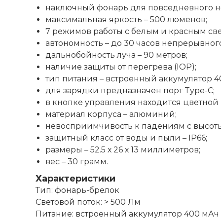
наключный фонарь для повседневного 
максимальная яркость – 500 люменов;
7 режимов работы с белым и красным све
автономность – до 30 часов непрерывног
дальнобойность луча – 90 метров;
наличие защиты от перегрева (IOP);
тип питания – встроенный аккумулятор 4
для зарядки предназначен порт Type-C;
в кнопке управления находится цветной
материал корпуса – алюминий;
невосприимчивость к падениям с высоты 
защитный класс от воды и пыли – IP66;
размеры – 52.5 х 26 х 13 миллиметров;
вес – 30 грамм.
Характеристики
Тип: фонарь-брелок
Световой поток: > 500 Лм
Питание: встроенный аккумулятор 400 мАч