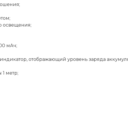
ношения;
том;
о освещения;
00 мАч;
 индикатор, отображающий уровень заряда аккумуля
1 метр;