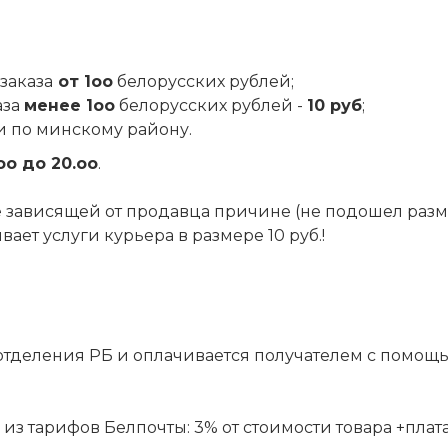
заказа
от 1оо
белорусских рублей;
аза
менее 1оо
белорусских рублей -
10 руб
;
и по минскому району.
оо до 20.оо
.
 не зависящей от продавца причине (не подошел разм
ет услуги курьера в размере 10 руб.!
отделения РБ и оплачивается получателем с помощ
 тарифов Белпочты: 3% от стоимости товара +плата за