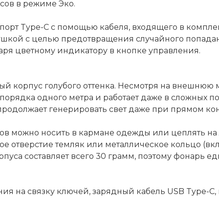
сов в режиме Эко.
порт Type-C с помощью кабеля, входящего в комплек
ушкой с целью предотвращения случайного попадани
аря цветному индикатору в кнопке управления.
ый корпус голубого оттенка. Несмотря на внешнюю 
порядка одного метра и работает даже в сложных п
 продолжает генерировать свет даже при прямом кон
ров можно носить в кармане одежды или цеплять на 
вое отверстие темляк или металлическое кольцо (вк
пуса составляет всего 30 грамм, поэтому фонарь е
ния на связку ключей, зарядный кабель USB Type-C, 