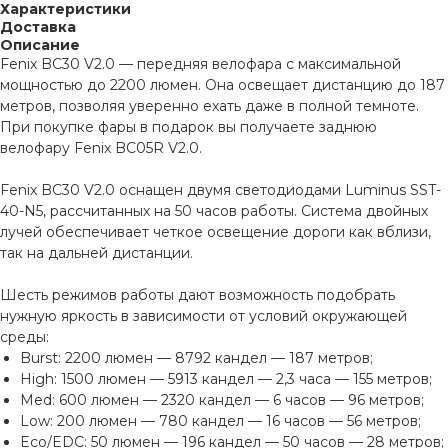
Характеристики
Доставка
Описание
Fenix BC30 V2.0 — передняя велофара с максимальной
мощностью до 2200 люмен. Она освещает дистанцию до 187
метров, позволяя уверенно ехать даже в полной темноте.
При покупке фары в подарок вы получаете заднюю
велофару Fenix BC05R V2.0.
Fenix BC30 V2.0 оснащен двумя светодиодами Luminus SST-
40-N5, рассчитанных на 50 часов работы. Система двойных
лучей обеспечивает четкое освещение дороги как вблизи,
так на дальней дистанции.
Шесть режимов работы дают возможность подобрать
нужную яркость в зависимости от условий окружающей
среды:
Burst: 2200 люмен — 8792 кандел — 187 метров;
High: 1500 люмен — 5913 кандел — 2,3 часа — 155 метров;
Med: 600 люмен — 2320 кандел — 6 часов — 96 метров;
Low: 200 люмен — 780 кандел — 16 часов — 56 метров;
Eco/EDC: 50 люмен — 196 кандел — 50 часов — 28 метров;