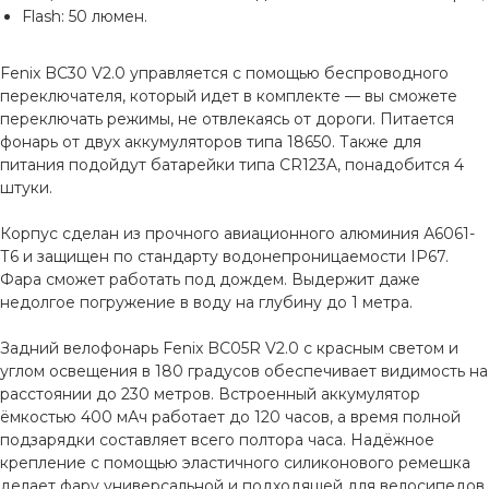
Flash: 50 люмен.
Fenix BC30 V2.0 управляется с помощью беспроводного
переключателя, который идет в комплекте — вы сможете
переключать режимы, не отвлекаясь от дороги. Питается
фонарь от двух аккумуляторов типа 18650. Также для
питания подойдут батарейки типа CR123A, понадобится 4
штуки.
Корпус сделан из прочного авиационного алюминия А6061-
Т6 и защищен по стандарту водонепроницаемости IP67.
Фара сможет работать под дождем. Выдержит даже
недолгое погружение в воду на глубину до 1 метра.
Задний велофонарь Fenix BC05R V2.0 с красным светом и
углом освещения в 180 градусов обеспечивает видимость на
расстоянии до 230 метров. Встроенный аккумулятор
ёмкостью 400 мАч работает до 120 часов, а время полной
подзарядки составляет всего полтора часа. Надёжное
крепление с помощью эластичного силиконового ремешка
делает фару универсальной и подходящей для велосипедов