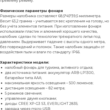
прежнему режиму.
Физические параметры фонаря
Размеры налобника составляют 68,5*45*39,5 миллиметра.
Весит 63,2 грамма – учитывается вес крепления на голову, но
без учёта элементов питания. При изготовлении фонаря
использовали пластик и алюминий хорошего качества,
налобник сделан по технологии трёхкратного литья под
давлением. Выдерживает падение с высоты одного метра,
без повреждений и поломок. Также налобник защищён от
воздействия пыли и влаги по стандарту IP66.
Характеристики модели:
налобный фонарь для туризма, активного отдыха;
два источника питания: аккумулятор ARB-LP1300,
батарейки типа AAA;
максимальная яркость освещения – 500 люменов;
дистанция освещения – 82 метра;
5 режимов свечения;
управление двумя кнопками;
диоды: CREE XP-G3 S3, EVERLIGHT 2835;
зарядка через micro-USB;