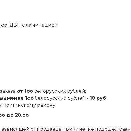
стер, ДВП с ламинацией
заказа
от 1оо
белорусских рублей;
аза
менее 1оо
белорусских рублей -
10 руб
;
и по минскому району.
оо до 20.оо
.
 не зависящей от продавца причине (не подошел разм