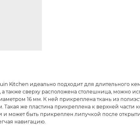
in Kitchen идеально подходит для длительного кем
 а также сверху расположена столешница, можно исп
иаметром 16 мм. К ней прикреплена ткань из полиэ
 Такая же пластина прикреплена к верхней части к
 и может быть прикреплен липучкой после открытия.
легчая навигацию.