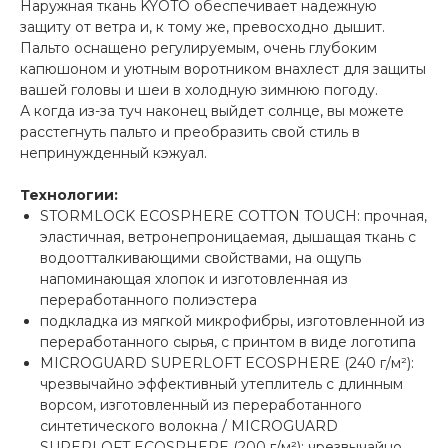
Наружная ткань KYOTO обеспечивает надежную
защиту от ветра и, к тому же, превосходно дышит.
Пальто оснащено регулируемым, очень глубоким
капюшоном и уютным воротником внахлест для защиты
вашей головы и шеи в холодную зимнюю погоду.
А когда из-за туч наконец выйдет солнце, вы можете
расстегнуть пальто и преобразить свой стиль в
непринужденный кэжуал.
Технологии:
STORMLOCK ECOSPHERE COTTON TOUCH: прочная,
эластичная, ветронепроницаемая, дышащая ткань с
водоотталкивающими свойствами, на ощупь
напоминающая хлопок и изготовленная из
переработанного полиэстера
подкладка из мягкой микрофибры, изготовленной из
переработанного сырья, с принтом в виде логотипа
MICROGUARD SUPERLOFT ECOSPHERE (240 г/м²):
чрезвычайно эффективный утеплитель с длинным
ворсом, изготовленный из переработанного
синтетического волокна / MICROGUARD
SUPERLOFT ECOSPHERE (200 г/м²): чрезвычайно