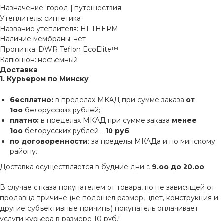
Назначение: город | путешествия
Утеплитель: синтетика
Название утеплителя: HI-THERM
Наличие мембраны: нет
Пропитка: DWR Teflon EcoElite™
Капюшон: несъемный
Доставка
1. Курьером по Минску
бесплатно:
в пределах МКАД при сумме заказа
от
1оо
белорусских рублей;
платно:
в пределах МКАД при сумме заказа
менее
1оо
белорусских рублей -
10 руб
;
по договоренности
: за пределы МКАДа и по минскому
району.
Доставка осуществляется в будние дни с
9.оо до 20.оо
.
В случае отказа покупателем от товара, по не зависящей от
продавца причине (не подошел размер, цвет, конструкция и
другие субъективные причины) покупатель оплачивает
услуги курьера в размере 10 руб.!