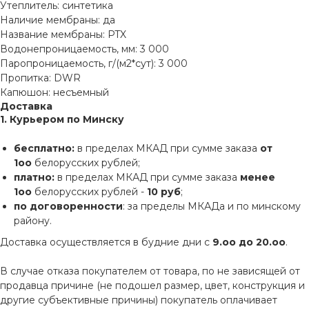
Утеплитель: синтетика
Наличие мембраны: да
Название мембраны: PTX
Водонепроницаемость, мм: 3 000
Паропроницаемость, г/(м2*сут): 3 000
Пропитка: DWR
Капюшон: несъемный
Доставка
1. Курьером по Минску
бесплатно:
в пределах МКАД при сумме заказа
от
1оо
белорусских рублей;
платно:
в пределах МКАД при сумме заказа
менее
1оо
белорусских рублей -
10 руб
;
по договоренности
: за пределы МКАДа и по минскому
району.
Доставка осуществляется в будние дни с
9.оо до 20.оо
.
В случае отказа покупателем от товара, по не зависящей от
продавца причине (не подошел размер, цвет, конструкция и
другие субъективные причины) покупатель оплачивает