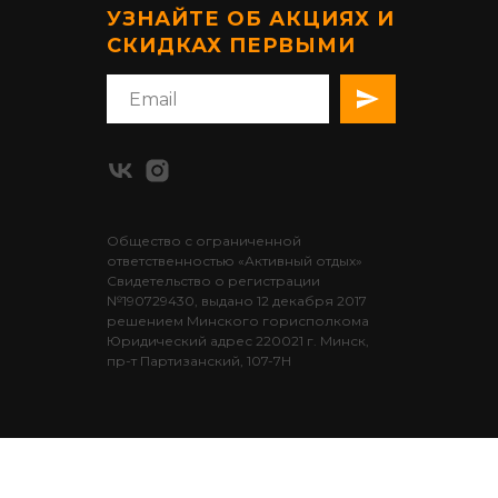
УЗНАЙТЕ ОБ АКЦИЯХ И
СКИДКАХ ПЕРВЫМИ
Общество с ограниченной
ответственностью «Активный отдых»
Cвидетельство о регистрации
№190729430, выдано 12 декабря 2017
решением Минского горисполкома
Юридический адрес 220021 г. Минск,
пр-т Партизанский, 107-7Н