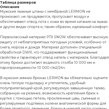
Таблица размеров
Описание
Мужские лыжные штаны с мембраной LERMON не
промокают, не продуваются, пропускают воздух и
обеспечивают отвод пота с кожи во время катания на лыжах
и других видах спорта и, таким образом, идеальный комфорт.
Первоклассный материал PTX SNOW обеспечивает высокую
защиту от неблагоприятных погодных условий, особенно от
снега, мороза и дождя. Материал дополнен специальной
обработкой DWR, что поддерживает функциональные
свойства и гарантирует отвод капель с материала. Благодаря
этому брюки достигают водяного столба 10 000 мм и
паропроницаемости 10 000 г/м2/24ч.
В мужских зимних брюках LERMON вы обязательно оцените
очень теплую подкладку и утеплитель, удобный
полуприлегающий крой, регулируемую завышенную талию,
собранную на резинке, возможность крепления брюк к
куртке с помощью петель, проклеенные швы, съемные и
регулируемые подтяжки, колени анатомической формы для
более приятного движения. Брюки в нижней части усилены