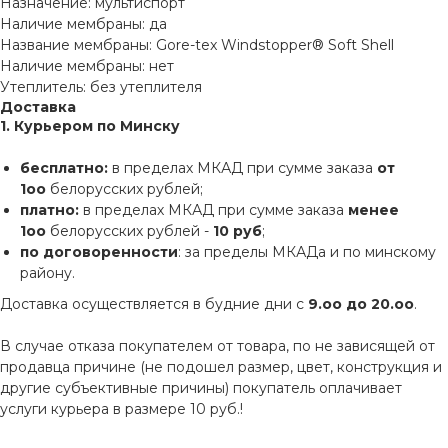
Назначение: мультиспорт
Наличие мембраны: да
Название мембраны: Gore-tex Windstopper® Soft Shell
Наличие мембраны: нет
Утеплитель: без утеплителя
Доставка
1. Курьером по Минску
бесплатно:
в пределах МКАД при сумме заказа
от
1оо
белорусских рублей;
платно:
в пределах МКАД при сумме заказа
менее
1оо
белорусских рублей -
10 руб
;
по договоренности
: за пределы МКАДа и по минскому
району.
Доставка осуществляется в будние дни с
9.оо до 20.оо
.
В случае отказа покупателем от товара, по не зависящей от
продавца причине (не подошел размер, цвет, конструкция и
другие субъективные причины) покупатель оплачивает
услуги курьера в размере 10 руб.!