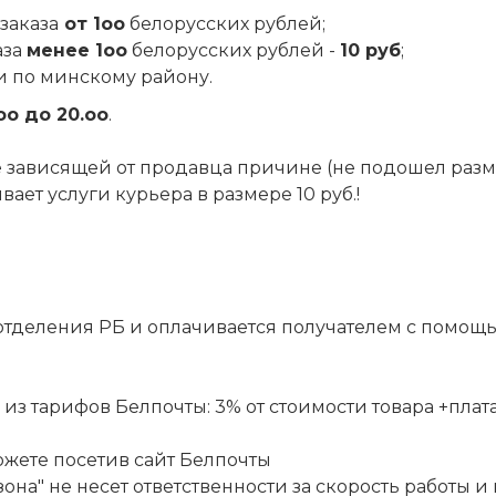
заказа
от 1оо
белорусских рублей;
аза
менее 1оо
белорусских рублей -
10 руб
;
и по минскому району.
оо до 20.оо
.
 не зависящей от продавца причине (не подошел разм
ет услуги курьера в размере 10 руб.!
отделения РБ и оплачивается получателем с помощ
 тарифов Белпочты: 3% от стоимости товара +плата за
ожете посетив сайт
Белпочты
она" не несет ответственности за скорость работы и