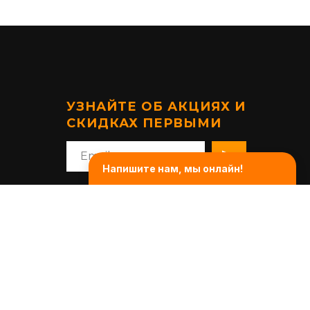
УЗНАЙТЕ ОБ АКЦИЯХ И
СКИДКАХ ПЕРВЫМИ
Напишите нам, мы онлайн!
Общество с ограниченной
ответственностью «Активный отдых»
Cвидетельство о регистрации
№190729430, выдано 12 декабря 2017
решением Минского горисполкома
Юридический адрес 220021 г. Минск,