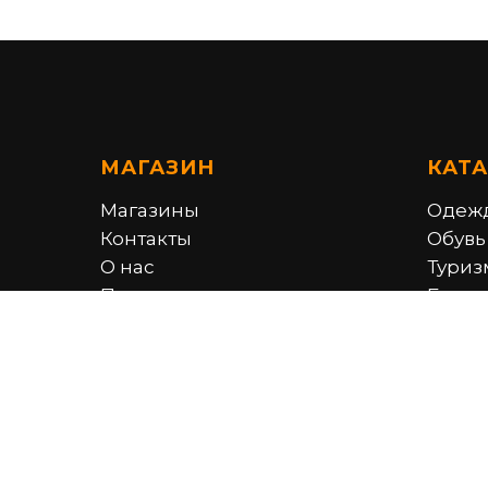
МАГАЗИН
КАТ
Магазины
Одеж
Контакты
Обувь
О нас
Туриз
Политика
Брен
конфиденциальности
Серти
©2007-2026 ООО«Активный отдых»