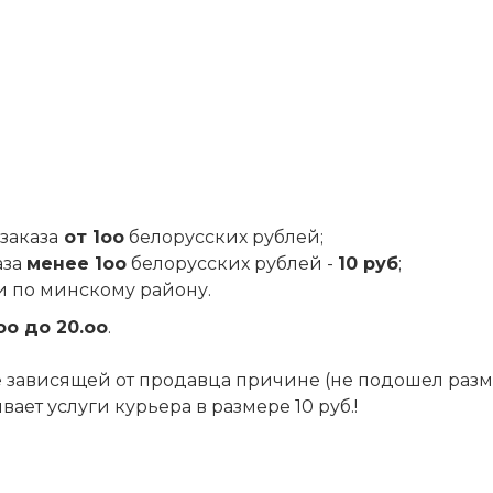
заказа
от 1оо
белорусских рублей;
аза
менее 1оо
белорусских рублей -
10 руб
;
и по минскому району.
оо до 20.оо
.
 не зависящей от продавца причине (не подошел разм
ет услуги курьера в размере 10 руб.!