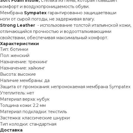
Soft Foam Insole,
стелька из пены, которая повышает
комфорт и воздухопроницаемость обуви.
Мембрана
Sympatex
гарантированно защищаетваши
ноги от сырой погоды, не задерживая влагу.
Strong Leather
- использование толстой итальянской кожи,
отличающийся прочностью и водоотталкивающими
свойствами, обеспечивая максимальный комфорт.
Характеристики
Тип: ботинки
Пол: женский
Назначение: треккинг
Назначение: хайкинг
Высота: высокие
Наличие мембраны: да
Защита от промокания: непромокаемая мембрана Sympatex
Утеплитель: нет
Материал верха: нубук
Толщина кожи: 2.2 мм
Материал подкладки: текстиль
Застежка: классические шнурки
Тип колодки: стандартная
Доставка