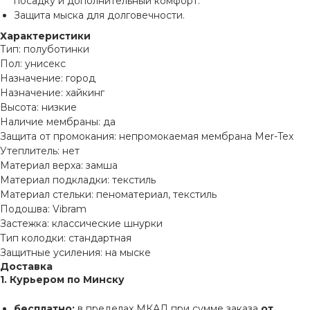
посадку и дополнительный комфорт.
Защита мыска для долговечности.
Характеристики
Тип: полуботинки
Пол: унисекс
Назначение: город
Назначение: хайкинг
Высота: низкие
Наличие мембраны: да
Защита от промокания: непромокаемая мембрана Mer-Tex
Утеплитель: нет
Материал верха: замша
Материал подкладки: текстиль
Материал стельки: пеноматериал, текстиль
Подошва: Vibram
Застежка: классические шнурки
Тип колодки: стандартная
Защитные усиления: на мыске
Доставка
1. Курьером по Минску
бесплатно:
в пределах МКАД при сумме заказа
от