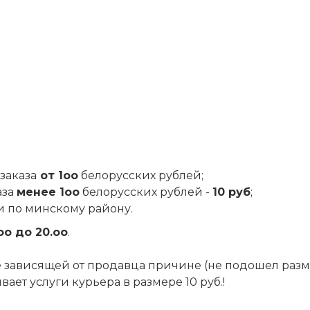
заказа
от 1оо
белорусских рублей;
аза
менее 1оо
белорусских рублей -
10 руб
;
и по минскому району.
оо до 20.оо
.
 не зависящей от продавца причине (не подошел разм
ет услуги курьера в размере 10 руб.!