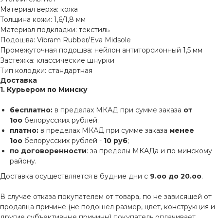
Материал верха: кожа
Толщина кожи: 1,6/1,8 мм
Материал подкладки: текстиль
Подошва: Vibram Rubber/Eva Midsole
Промежуточная подошва: нейлон антиторсионный 1,5 мм
Застежка: классические шнурки
Тип колодки: стандартная
Доставка
1. Курьером по Минску
бесплатно:
в пределах МКАД при сумме заказа
от
1оо
белорусских рублей;
платно:
в пределах МКАД при сумме заказа
менее
1оо
белорусских рублей -
10 руб
;
по договоренности
: за пределы МКАДа и по минскому
району.
Доставка осуществляется в будние дни с
9.оо до 20.оо
.
В случае отказа покупателем от товара, по не зависящей от
продавца причине (не подошел размер, цвет, конструкция и
другие субъективные причины) покупатель оплачивает