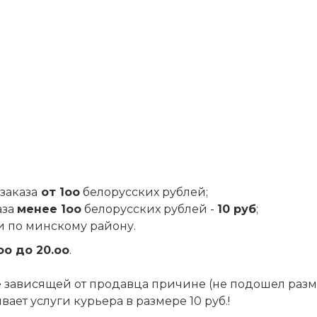
заказа
от 1оо
белорусских рублей;
аза
менее 1оо
белорусских рублей -
10 руб
;
и по минскому району.
оо до 20.оо
.
 не зависящей от продавца причине (не подошел разм
ет услуги курьера в размере 10 руб.!