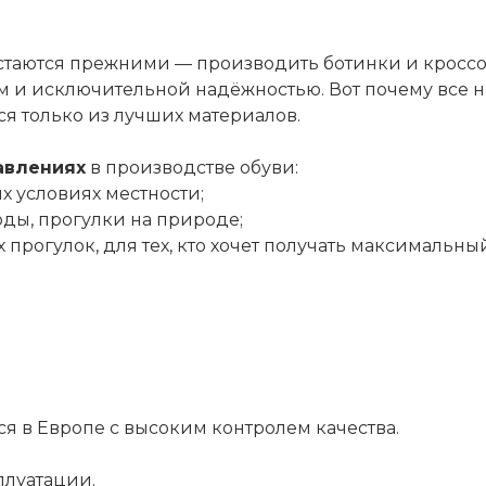
стаются прежними — производить ботинки и кросс
ом и исключительной надёжностью. Вот почему все
ся только из лучших материалов.
авлениях
в производстве обуви:
 условиях местности;
ды, прогулки на природе;
х прогулок, для тех, кто хочет получать максималь
ся в Европе с высоким контролем качества.
плуатации.