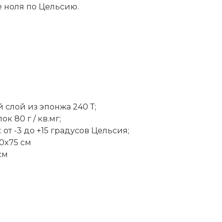
е ноля по Цельсию.
 слой из эпонжа 240 Т;
 80 г / кв.мг;
от -3 до +15 градусов Цельсия;
0x75 см
см