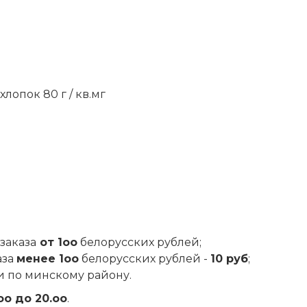
лопок 80 г / кв.мг
заказа
от 1оо
белорусских рублей;
аза
менее 1оо
белорусских рублей -
10 руб
;
и по минскому району.
оо до 20.оо
.