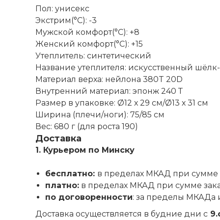
Пол: унисекс
Экстрим(°C): -3
Мужской комфорт(°C): +8
Женский комфорт(°C): +15
Утеплитель: синтетический
Название утеплителя: искусственный шёлк-х
Материал верха: нейлона 380T 20D
Внутренний материал: эпонж 240 Т
Размер в упаковке: Ø12 х 29 см/Ø13 х 31 см
Ширина (плечи/ноги): 75/85 см
Вес: 680 г (для роста 190)
Доставка
1. Курьером по Минску
бесплатно:
в пределах МКАД при сумме 
платно:
в пределах МКАД при сумме зак
по договоренности
: за пределы МКАДа 
Доставка осуществляется в будние дни с
9.