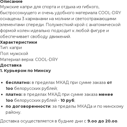
Описание
Мужские капри для спорта и отдыха из гибкого,
быстросохнущего и очень удобного материала COOL-DRY
оснащены 3 карманами на молнии и светоотражающими
элементами спереди. Полужесткий крой с анатомической
формой колен идеально подходит к любой фигуре и
обеспечивает свободу движений.
Характеристики
Тип: капри
Пол: мужской
Материал верха: COOL-DRY
Доставка
1. Курьером по Минску
бесплатно:
в пределах МКАД при сумме заказа
от
1оо
белорусских рублей;
платно:
в пределах МКАД при сумме заказа
менее
1оо
белорусских рублей -
10 руб
;
по договоренности
: за пределы МКАДа и по минскому
району.
Доставка осуществляется в будние дни с
9.оо до 20.оо
.