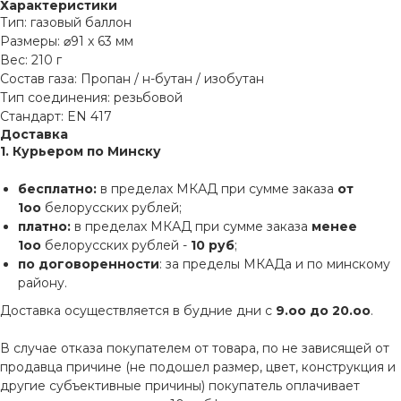
Характеристики
Тип: газовый баллон
Размеры: ⌀91 x 63 мм
Вес: 210 г
Состав газа: Пропан / н-бутан / изобутан
Тип соединения: резьбовой
Стандарт: EN 417
Доставка
1. Курьером по Минску
бесплатно:
в пределах МКАД при сумме заказа
от
1оо
белорусских рублей;
платно:
в пределах МКАД при сумме заказа
менее
1оо
белорусских рублей -
10 руб
;
по договоренности
: за пределы МКАДа и по минскому
району.
Доставка осуществляется в будние дни с
9.оо до 20.оо
.
В случае отказа покупателем от товара, по не зависящей от
продавца причине (не подошел размер, цвет, конструкция и
другие субъективные причины) покупатель оплачивает