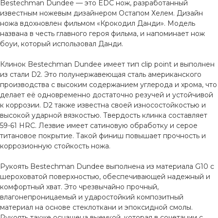
Bestechman Dundee — это EDC нож, разработанный
известным ножевым дизайнером Остапом Хелем. Дизайн
ножа вдохновлен фильмом «Крокодил Данди». Модель
названа в честь главного героя фильма, и напоминает нож
боуи, который использовал Данди.
Клинок Bestechman Dundee имеет тип clip point и выполнен
из стали D2. Это полунержавеющая сталь американского
производства с высоким содержанием углерода и хрома, что
делает её одновременно достаточно резучей и устойчивой
к коррозии. D2 также известна своей износостойкостью и
высокой ударной вязкостью. Твердость клинка составляет
59-61 HRC. Лезвие имеет сатиновую обработку и серое
титановое покрытие. Такой финиш повышает прочность и
коррозионную стойкость ножа.
Рукоять Bestechman Dundee выполнена из материала G10 с
шероховатой поверхностью, обеспечивающей надежный и
комфортный хват. Это чрезвычайно прочный,
влагонепроницаемый и ударостойкий композитный
материал на основе стеклоткани и эпоксидной смолы.
Рукоять также оснащена выемкой, которая в сочетании с