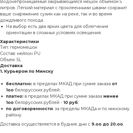
Водонепроницаемый закрывающийся мешок объемом 5
литров. Легкий материал с проклеенными швами сохранит
ваше снаряжение сухим как на реке, так и во время
дождливого похода.
На выбор есть два ярких цвета для облегчения
ориентации в сложных условиях освещения.
Характеристики
Тип: гермомешок
Состав: нейлон PU
Объем: 5L
Доставка
1. Курьером по Минску
бесплатно:
в пределах МКАД при сумме заказа
от
1оо
белорусских рублей;
платно:
в пределах МКАД при сумме заказа
менее
1оо
белорусских рублей -
10 руб
;
по договоренности
: за пределы МКАДа и по минскому
району.
Доставка осуществляется в будние дни с
9.оо до 20.оо
.