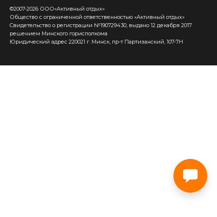
©2007-2026 ООО«Активный отдых»
Общество с ограниченной ответственностью «Активный отдых»
Cвидетельство о регистрации №190729430, выдано 12 декабря 2017
решением Минского горисполкома
Юридический адрес 220021 г. Минск, пр-т Партизанский, 107-7Н