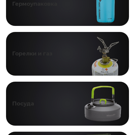
Гермоупаковка
Горелки и газ
Посуда