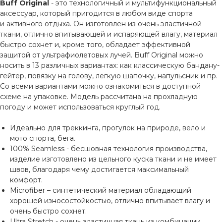
Buff Original
- это технологичный и мультифункциональный
аксессуар, который пригодится в любом виде спорта
и активного отдыха. Он изготовлен из очень эластичной
ткани, отлично впитывающей и испаряющей влагу, материал
быстро сохнет и, кроме того, обладает эффективной
защитой от ультрафиолетовых лучей. Buff Original можно
носить в 13 различных вариантах: как классическую бандану-
гейтер, повязку на голову, легкую шапочку, напульсник и пр.
Со всеми вариантами можно ознакомиться в доступной
схеме на упаковке. Модель рассчитана на прохладную
погоду и может использоваться круглый год.
Идеально для треккинга, прогулок на природе, вело и
мото спорта, бега.
100% Seamless - бесшовная технология производства,
изделие изготовлено из цельного куска ткани и не имеет
швов, благодаря чему достигается максимальный
комфорт.
Microfiber – синтетический материал обладающий
хорошей износостойкостью, отлично впитывает влагу и
очень быстро сохнет.
Ultra Stretch - очень эластичная ткань из комбинации