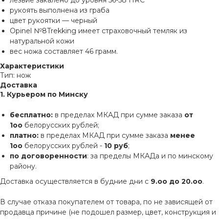
лезвие закалено до уровня 56-58 HRC
рукоять выполнена из граба
цвет рукоятки — черный
Opinel №8Trekking имеет страховочный темляк из
натуральной кожи
вес ножа составляет 46 грамм.
Характеристики
Тип: нож
Доставка
1. Курьером по Минску
бесплатно:
в пределах МКАД при сумме заказа
от
1оо
белорусских рублей;
платно:
в пределах МКАД при сумме заказа
менее
1оо
белорусских рублей -
10 руб
;
по договоренности
: за пределы МКАДа и по минскому
району.
Доставка осуществляется в будние дни с
9.оо до 20.оо
.
В случае отказа покупателем от товара, по не зависящей от
продавца причине (не подошел размер, цвет, конструкция и