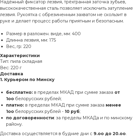
Надёжный фиксатор лезвия, трёхгранная заточка зубьев,
высококачественная сталь позволяет исключить затупление
лезвия. Рукоятка с обрезиненным захватом не скользит в
руке и делает процесс работы приятным и безопасным.
Размер в разложен. виде, мм: 400
Длинна лезвия, мм: 175
Вес, гр: 220
Характеристики
Тип: пила складная
Вес: 220 г
Доставка
1. Курьером по Минску
бесплатно:
в пределах МКАД при сумме заказа
от
1оо
белорусских рублей;
платно:
в пределах МКАД при сумме заказа
менее
1оо
белорусских рублей -
10 руб
;
по договоренности
: за пределы МКАДа и по минскому
району.
Доставка осуществляется в будние дни с
9.оо до 20.оо
.