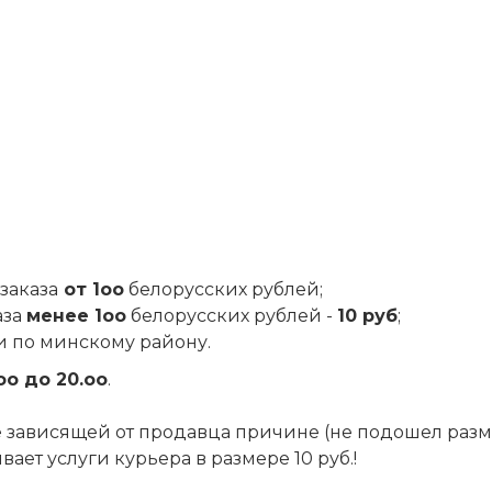
заказа
от 1оо
белорусских рублей;
аза
менее 1оо
белорусских рублей -
10 руб
;
и по минскому району.
оо до 20.оо
.
 не зависящей от продавца причине (не подошел разм
ет услуги курьера в размере 10 руб.!