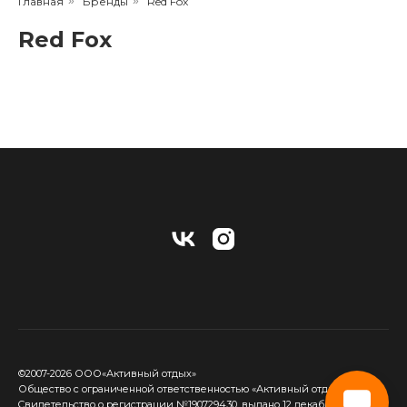
Главная
»
Бренды
»
Red Fox
Red Fox
©2007-2026 ООО«Активный отдых»
Общество с ограниченной ответственностью «Активный отдых»
Cвидетельство о регистрации №190729430, выдано 12 декабря 2017