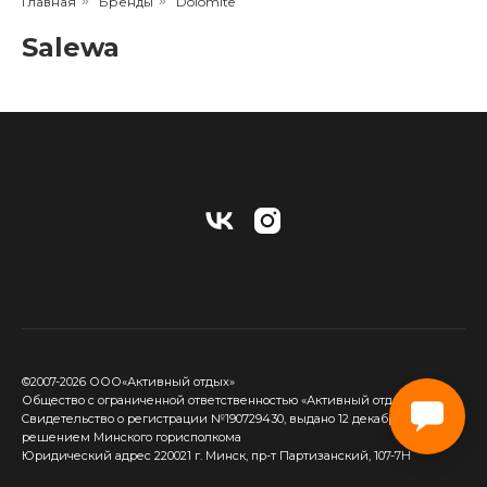
Главная
»
Бренды
»
Dolomite
Salewa
©2007-2026 ООО«Активный отдых»
Общество с ограниченной ответственностью «Активный отдых»
Cвидетельство о регистрации №190729430, выдано 12 декабря 2017
решением Минского горисполкома
Юридический адрес 220021 г. Минск, пр-т Партизанский, 107-7Н