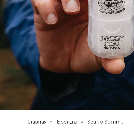
Главная
Бренды
Sea To Summit
»
»