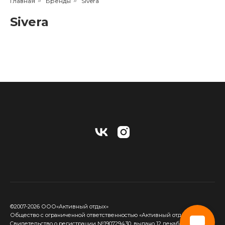
Главная
»
Бренды
»
Sivera
Sivera
©2007-2026 ООО«Активный отдых»
Общество с ограниченной ответственностью «Активный отдых»
Cвидетельство о регистрации №190729430, выдано 12 декабря 2017