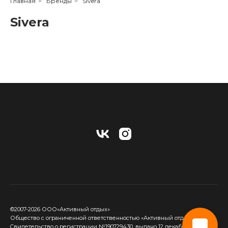
Главная
»
Бренды
»
Sivera
Sivera
©2007-2026 ООО«Активный отдых»
Общество с ограниченной ответственностью «Активный отдых»
Cвидетельство о регистрации №190729430, выдано 12 декабря 2017