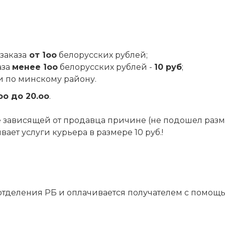
заказа
от 1оо
белорусских рублей;
аза
менее 1оо
белорусских рублей -
10 руб
;
и по минскому району.
оо до 20.оо
.
 не зависящей от продавца причине (не подошел разм
ет услуги курьера в размере 10 руб.!
отделения РБ и оплачивается получателем с помощ