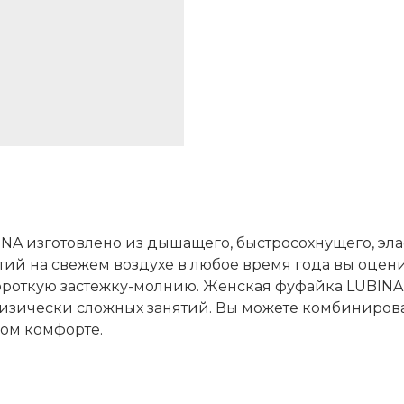
A изготовлено из дышащего, быстросохнущего, элас
тий на свежем воздухе в любое время года вы оце
ороткую застежку-молнию. Женская фуфайка LUBINA 
изически сложных занятий. Вы можете комбиниров
ном комфорте.