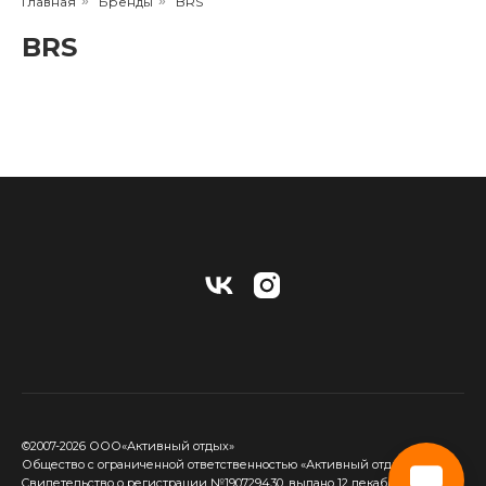
Главная
»
Бренды
»
BRS
BRS
©2007-2026 ООО«Активный отдых»
Общество с ограниченной ответственностью «Активный отдых»
Cвидетельство о регистрации №190729430, выдано 12 декабря 2017