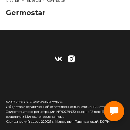
Главная
»
Бренды
»
Germostar
Germostar
©2007-2026 ООО«Активный отдых»
Общество с ограниченной ответственностью «Активный отдых»
Cвидетельство о регистрации №190729430, выдано 12 декабря 2017
решением Минского горисполкома
Юридический адрес 220021 г. Минск, пр-т Партизанский, 107-7Н