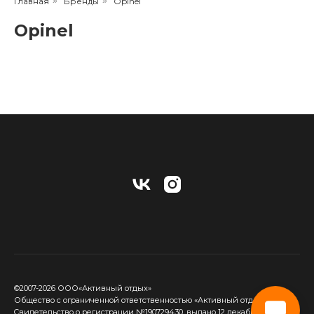
Главная
»
Бренды
»
Opinel
Opinel
©2007-2026 ООО«Активный отдых»
Общество с ограниченной ответственностью «Активный отдых»
Cвидетельство о регистрации №190729430, выдано 12 декабря 2017