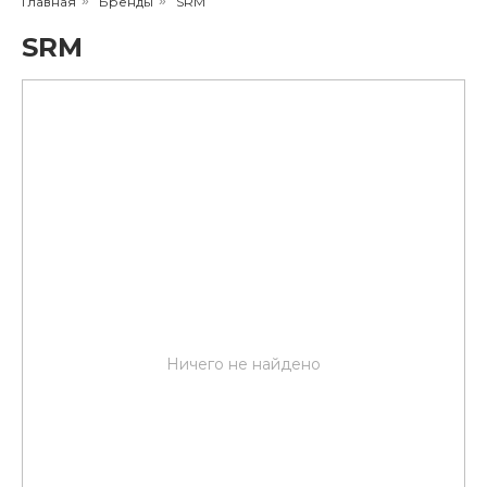
Главная
»
Бренды
»
SRM
SRM
Ничего не найдено